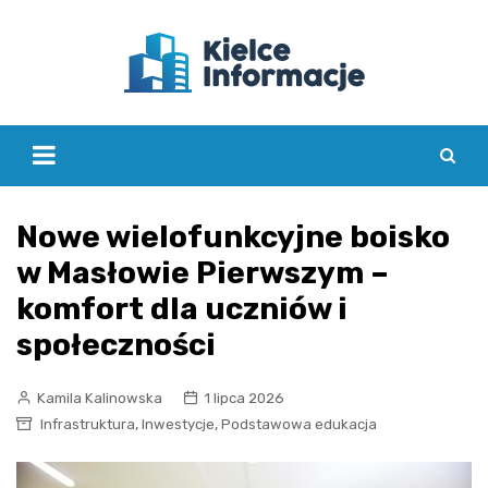
Skip
to
content
Nowe wielofunkcyjne boisko
w Masłowie Pierwszym –
komfort dla uczniów i
społeczności
Kamila Kalinowska
1 lipca 2026
,
,
Infrastruktura
Inwestycje
Podstawowa edukacja