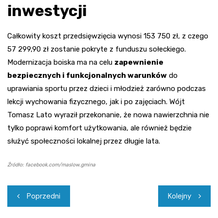
inwestycji
Całkowity koszt przedsięwzięcia wynosi 153 750 zł, z czego
57 299,90 zł zostanie pokryte z funduszu sołeckiego.
Modernizacja boiska ma na celu
zapewnienie
bezpiecznych i funkcjonalnych warunków
do
uprawiania sportu przez dzieci i młodzież zarówno podczas
lekcji wychowania fizycznego, jak i po zajęciach. Wójt
Tomasz Lato wyraził przekonanie, że nowa nawierzchnia nie
tylko poprawi komfort użytkowania, ale również będzie
służyć społeczności lokalnej przez długie lata.
Źródło: facebook.com/maslow.gmina
Nawigacja
Poprzedni
Kolejny
wpisu