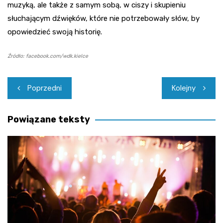
muzyką, ale także z samym sobą, w ciszy i skupieniu
słuchającym dźwięków, które nie potrzebowały słów, by
opowiedzieć swoją historię.
Źródło: facebook.com/wdk.kielce
Nawigacja
Poprzedni
Kolejny
wpisu
Powiązane teksty