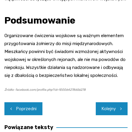
Podsumowanie
Organizowane ćwiczenia wojskowe są ważnym elementem
przygotowania żołnierzy do misji międzynarodowych.
Mieszkańcy powinni być świadomi wzmożonej aktywności
wojskowej w określonych rejonach, ale nie ma powodów do
niepokoju. Wszystkie działania są nadzorowane i odbywają
się z dbałością o bezpieczeństwo lokalnej społeczności.
Źródło: facebook.com/profile.php?id=100064278656278
Nawigacja
Poprzedni
Kolejny
wpisu
Powiązane teksty