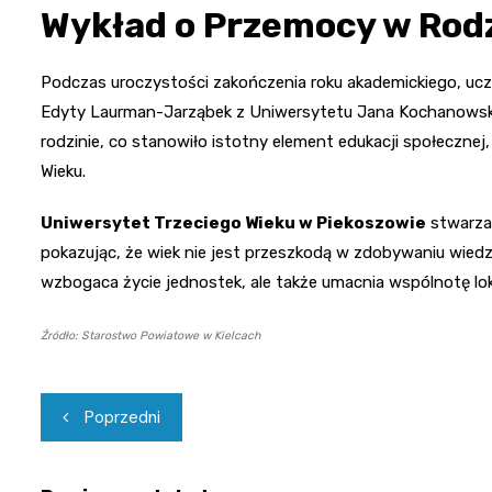
Wykład o Przemocy w Rodz
Podczas uroczystości zakończenia roku akademickiego, uczes
Edyty Laurman-Jarząbek z Uniwersytetu Jana Kochanowsk
rodzinie, co stanowiło istotny element edukacji społeczn
Wieku.
Uniwersytet Trzeciego Wieku w Piekoszowie
stwarza 
pokazując, że wiek nie jest przeszkodą w zdobywaniu wiedzy i 
wzbogaca życie jednostek, ale także umacnia wspólnotę lok
Źródło: Starostwo Powiatowe w Kielcach
Nawigacja
Poprzedni
wpisu