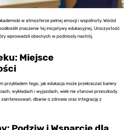
akademicki w atmosferze pełnej emocji i wspólnoty. Wśród
 podkreślił znaczenie tej inicjatywy edukacyjnej. Uroczystość
óry wprowadził obecnych w podniosły nastrój.
eku: Miejsce
ości
m przykładem tego, jak edukacja może przekraczać bariery
ciach, wykładach i wyjazdach, wiek nie stanowi przeszkody.
 zainteresowań, dbanie o zdrowie oraz integrację z
: Podziw i Wsparcie dla