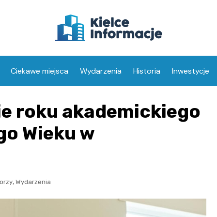
Ciekawe miejsca
Wydarzenia
Historia
Inwestycje
ie roku akademickiego
go Wieku w
,
orzy
Wydarzenia