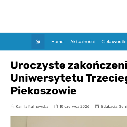
Skip
to
content
Home
Aktualności
Ciekawostki
Uroczyste zakończen
Uniwersytetu Trzecie
Piekoszowie
,
Kamila Kalinowska
18 czerwca 2026
Edukacja
Seni