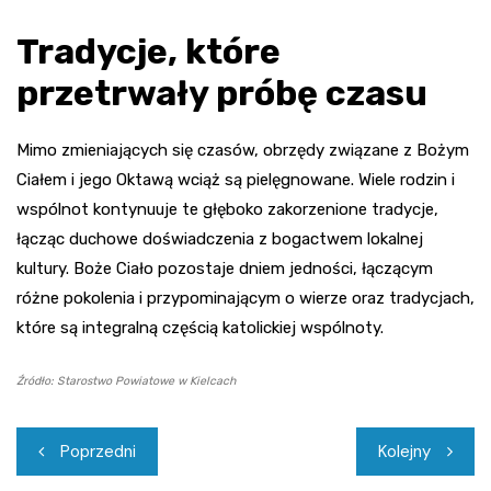
Tradycje, które
przetrwały próbę czasu
Mimo zmieniających się czasów, obrzędy związane z Bożym
Ciałem i jego Oktawą wciąż są pielęgnowane. Wiele rodzin i
wspólnot kontynuuje te głęboko zakorzenione tradycje,
łącząc duchowe doświadczenia z bogactwem lokalnej
kultury. Boże Ciało pozostaje dniem jedności, łączącym
różne pokolenia i przypominającym o wierze oraz tradycjach,
które są integralną częścią katolickiej wspólnoty.
Źródło: Starostwo Powiatowe w Kielcach
Nawigacja
Poprzedni
Kolejny
wpisu