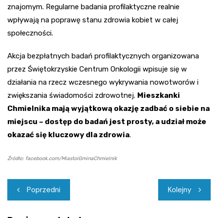
znajomym. Regularne badania profilaktyczne realnie
wpływają na poprawę stanu zdrowia kobiet w całej
społeczności.
Akcja bezpłatnych badań profilaktycznych organizowana
przez Świętokrzyskie Centrum Onkologii wpisuje się w
działania na rzecz wczesnego wykrywania nowotworów i
zwiększania świadomości zdrowotnej.
Mieszkanki
Chmielnika mają wyjątkową okazję zadbać o siebie na
miejscu – dostęp do badań jest prosty, a udział może
okazać się kluczowy dla zdrowia
.
Źródło: facebook.com/MiastoiGminaChmielnik
Nawigacja
Poprzedni
Kolejny
wpisu