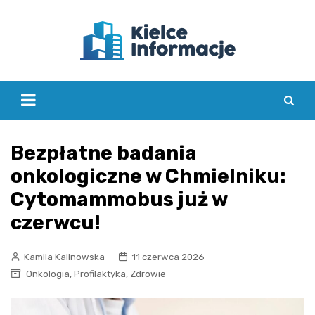
Skip
to
content
Bezpłatne badania
onkologiczne w Chmielniku:
Cytomammobus już w
czerwcu!
Kamila Kalinowska
11 czerwca 2026
,
,
Onkologia
Profilaktyka
Zdrowie