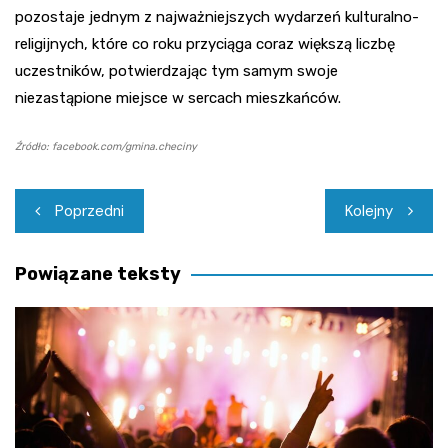
pozostaje jednym z najważniejszych wydarzeń kulturalno-
religijnych, które co roku przyciąga coraz większą liczbę
uczestników, potwierdzając tym samym swoje
niezastąpione miejsce w sercach mieszkańców.
Źródło: facebook.com/gmina.checiny
Nawigacja
Poprzedni
Kolejny
wpisu
Powiązane teksty