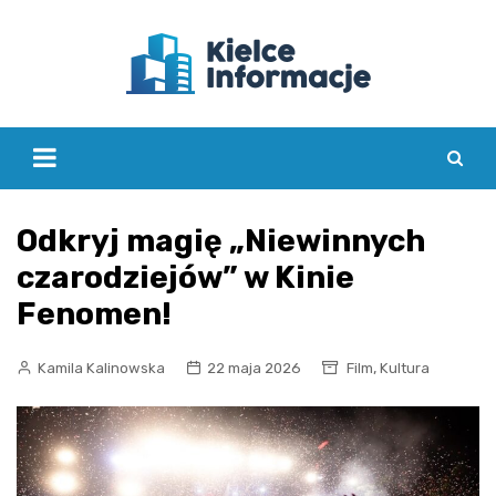
Skip
to
content
Odkryj magię „Niewinnych
czarodziejów” w Kinie
Fenomen!
,
Kamila Kalinowska
22 maja 2026
Film
Kultura