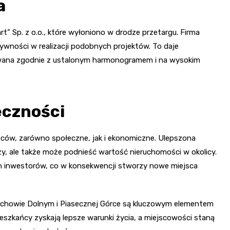
a
rt” Sp. z o.o., które wyłoniono w drodze przetargu. Firma
tywności w realizacji podobnych projektów. To daje
owana zgodnie z ustalonym harmonogramem i na wysokim
eczności
ńców, zarówno społeczne, jak i ekonomiczne. Ulepszona
ży, ale także może podnieść wartość nieruchomości w okolicy.
 inwestorów, co w konsekwencji stworzy nowe miejsca
ochowie Dolnym i Piasecznej Górce są kluczowym elementem
eszkańcy zyskają lepsze warunki życia, a miejscowości staną