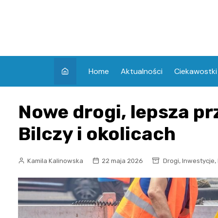
Skip
to
content
Home
Aktualności
Ciekawostki
Nowe drogi, lepsza pr
Bilczy i okolicach
,
,
Kamila Kalinowska
22 maja 2026
Drogi
Inwestycje