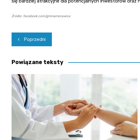
się bardziej atrakcyjne dla potencjalnych inwestorów ora
Źródło: facebook.com/gminamorawica
Nawigacja
Poprzedni
wpisu
Powiązane teksty