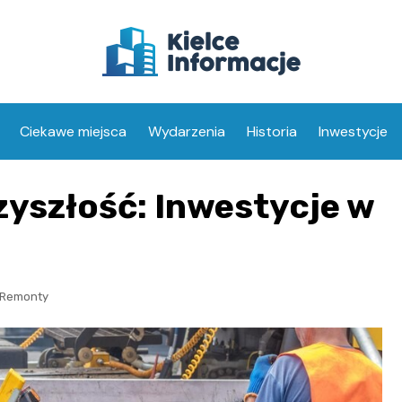
Ciekawe miejsca
Wydarzenia
Historia
Inwestycje
zyszłość: Inwestycje w
Remonty