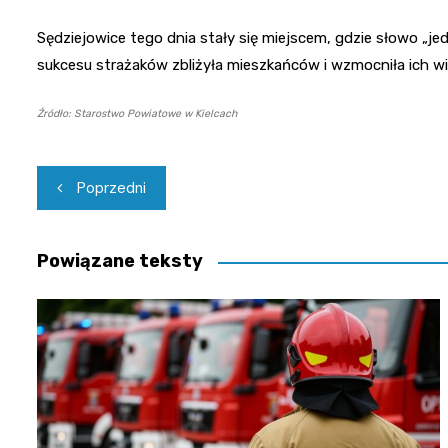
Sędziejowice tego dnia stały się miejscem, gdzie słowo „j
sukcesu strażaków zbliżyła mieszkańców i wzmocniła ich wię
Źródło: Starostwo Powiatowe w Kielcach
Nawigacja
Poprzedni
wpisu
Powiązane teksty