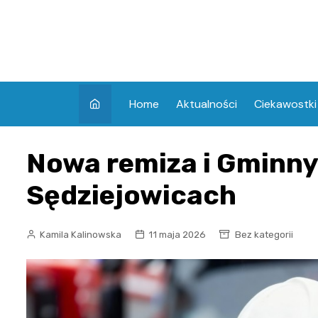
Skip
to
content
Home
Aktualności
Ciekawostki
Nowa remiza i Gminny
Sędziejowicach
Kamila Kalinowska
11 maja 2026
Bez kategorii