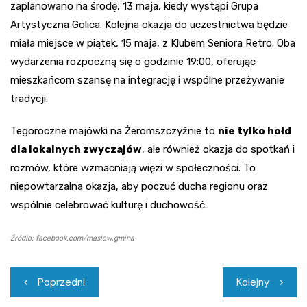
zaplanowano na środę, 13 maja, kiedy wystąpi Grupa
Artystyczna Golica. Kolejna okazja do uczestnictwa będzie
miała miejsce w piątek, 15 maja, z Klubem Seniora Retro. Oba
wydarzenia rozpoczną się o godzinie 19:00, oferując
mieszkańcom szansę na integrację i wspólne przeżywanie
tradycji.
Tegoroczne majówki na Żeromszczyźnie to
nie tylko hołd
dla lokalnych zwyczajów
, ale również okazja do spotkań i
rozmów, które wzmacniają więzi w społeczności. To
niepowtarzalna okazja, aby poczuć ducha regionu oraz
wspólnie celebrować kulturę i duchowość.
Źródło: facebook.com/maslow.gmina
Nawigacja
Poprzedni
Kolejny
wpisu