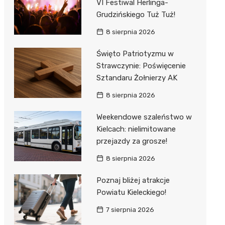
VI Festiwal Herlinga-
Grudzińskiego Tuż Tuż!
8 sierpnia 2026
Święto Patriotyzmu w
Strawczynie: Poświęcenie
Sztandaru Żołnierzy AK
8 sierpnia 2026
Weekendowe szaleństwo w
Kielcach: nielimitowane
przejazdy za grosze!
8 sierpnia 2026
Poznaj bliżej atrakcje
Powiatu Kieleckiego!
7 sierpnia 2026