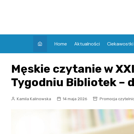
Skip
to
content
Home
Aktualności
Ciekawostki
Męskie czytanie w XX
Tygodniu Bibliotek – d
Kamila Kalinowska
14 maja 2026
Promocja czytelni