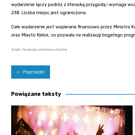
wydarzenie łączy podróż z literacką przygodą i wymaga wcz
238. Liczba miejsc jest ograniczona.
Całe wydarzenie jest wspierane finansowo przez Ministra K
oraz Miasto Kielce, co pozwala na realizację bogatego pro
Źródło: facebook.com/kielce.oficjalna
Nawigacja
Poprzedni
wpisu
Powiązane teksty