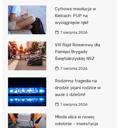
Cyfrowa rewolucja w
Kielcach: PUP na
wyciągnięcie ręki!
7 sierpnia 2026
VIII Rajd Rowerowy dla
Pamięci Brygady
Świętokrzyskiej NSZ
7 sierpnia 2026
Rodzinna tragedia na
drodze: pijani rodzice w
aucie z dziećmi!
7 sierpnia 2026
Młoda ulica w nowej
odsłonie – inwestycja