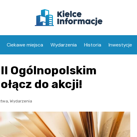
Ciekawe miejsca
Wydarzenia
Historia
Inwestycje
III Ogólnopolskim
ołącz do akcji!
,
ctwa
Wydarzenia