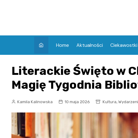
Skip
to
content
Home
Aktualności
Ciekawostki
Literackie Święto w C
Magię Tygodnia Biblio
,
Kamila Kalinowska
10 maja 2026
Kultura
Wydarzen