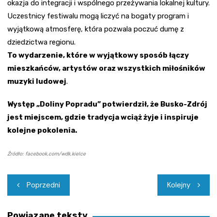
okazja do integracji i wspólnego przeżywania lokalnej kultury.
Uczestnicy festiwalu mogą liczyć na bogaty program i
wyjątkową atmosferę, która pozwala poczuć dumę z
dziedzictwa regionu.
To wydarzenie, które w wyjątkowy sposób łączy
mieszkańców, artystów oraz wszystkich miłośników
muzyki ludowej
.
Występ „Doliny Popradu” potwierdził, że Busko-Zdrój
jest miejscem, gdzie tradycja wciąż żyje i inspiruje
kolejne pokolenia.
Źródło: facebook.com/wdk.kielce
Nawigacja
Poprzedni
Kolejny
wpisu
Powiązane teksty