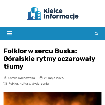
Skip
to
content
Folklor w sercu Buska:
Góralskie rytmy oczarowały
tłumy
Kamila Kalinowska
25 maja 2026
,
,
Folklor
Kultura
Wydarzenia