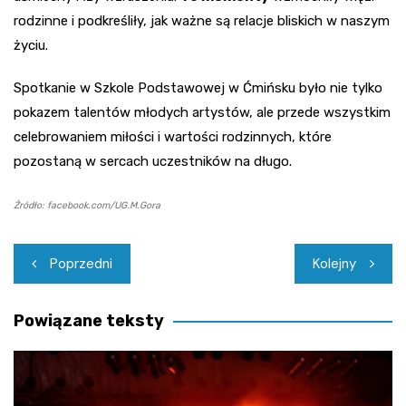
rodzinne i podkreśliły, jak ważne są relacje bliskich w naszym
życiu.
Spotkanie w Szkole Podstawowej w Ćmińsku było nie tylko
pokazem talentów młodych artystów, ale przede wszystkim
celebrowaniem miłości i wartości rodzinnych, które
pozostaną w sercach uczestników na długo.
Źródło: facebook.com/UG.M.Gora
Nawigacja
Poprzedni
Kolejny
wpisu
Powiązane teksty