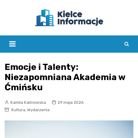
Skip
to
content
Emocje i Talenty:
Niezapomniana Akademia w
Ćmińsku
Kamila Kalinowska
29 maja 2026
,
Kultura
Wydarzenia