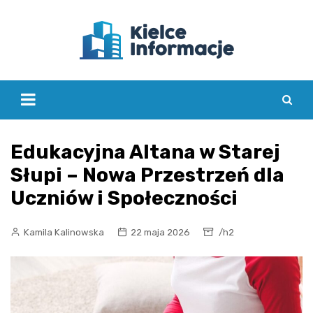
Skip
to
content
Edukacyjna Altana w Starej
Słupi – Nowa Przestrzeń dla
Uczniów i Społeczności
Kamila Kalinowska
22 maja 2026
/h2