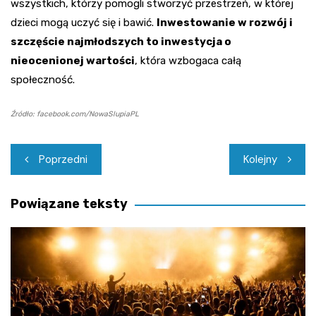
wszystkich, którzy pomogli stworzyć przestrzeń, w której
dzieci mogą uczyć się i bawić.
Inwestowanie w rozwój i
szczęście najmłodszych to inwestycja o
nieocenionej wartości
, która wzbogaca całą
społeczność.
Źródło: facebook.com/NowaSlupiaPL
Nawigacja
Poprzedni
Kolejny
wpisu
Powiązane teksty