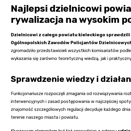
Najlepsi dzielnicowi powia
rywalizacja na wysokim p
Dzielnicowi z całego powiatu kieleckiego sprawdzil
Ogólnopolskich Zawodów Policjantów Dzielnicowych
zgromadziło przedstawicieli wszystkich komisariatów podleg
wykazania się zarówno teoretyczną wiedzą, jak i praktyczn
Sprawdzenie wiedzy i działa
Funkcjonariusze rozpoczęli zmagania od rozwiązywania r
interwencyjnych i zasad postępowania w najczęściej spoty
znajomość szczegółowych regulacji decyduje każdego dnia
terenie naszego miasta i powiatu.
Kluczowym elementem był też sprawdzian z zakresu
udzie