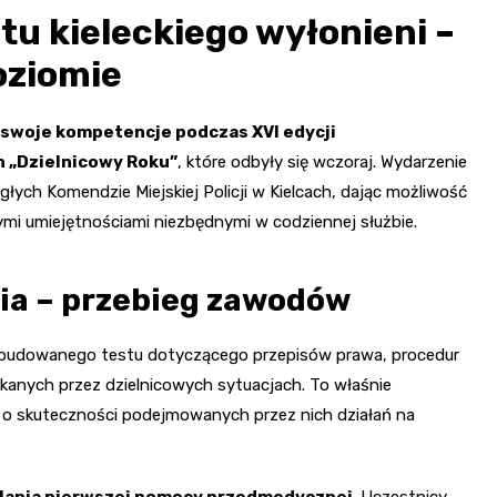
tu kieleckiego wyłonieni –
oziomie
i swoje kompetencje podczas XVI edycji
 „Dzielnicowy Roku”
, które odbyły się wczoraj. Wydarzenie
łych Komendzie Miejskiej Policji w Kielcach, dając możliwość
ymi umiejętnościami niezbędnymi w codziennej służbie.
nia – przebieg zawodów
ozbudowanego testu dotyczącego przepisów prawa, procedur
kanych przez dzielnicowych sytuacjach. To właśnie
 o skuteczności podejmowanych przez nich działań na
lania pierwszej pomocy przedmedycznej
. Uczestnicy,