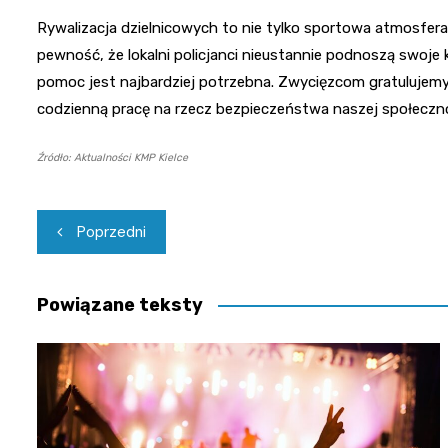
Rywalizacja dzielnicowych to nie tylko sportowa atmosfera 
pewność, że lokalni policjanci nieustannie podnoszą swoje k
pomoc jest najbardziej potrzebna. Zwycięzcom gratulujem
codzienną pracę na rzecz bezpieczeństwa naszej społeczno
Źródło: Aktualności KMP Kielce
Nawigacja
Poprzedni
wpisu
Powiązane teksty