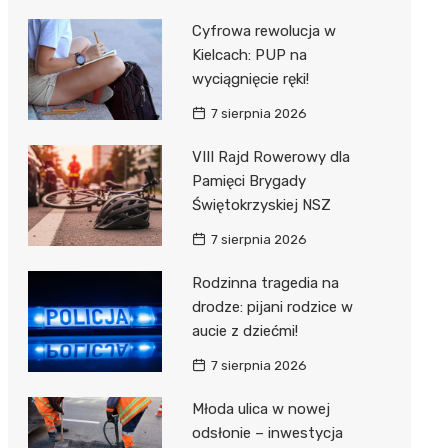
Cyfrowa rewolucja w
Kielcach: PUP na
wyciągnięcie ręki!
7 sierpnia 2026
VIII Rajd Rowerowy dla
Pamięci Brygady
Świętokrzyskiej NSZ
7 sierpnia 2026
Rodzinna tragedia na
drodze: pijani rodzice w
aucie z dziećmi!
7 sierpnia 2026
Młoda ulica w nowej
odsłonie – inwestycja