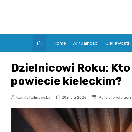
Skip
to
content
Home
Aktualności
Ciekawostki
Dzielnicowi Roku: Kto
powiecie kieleckim?
,
Kamila Kalinowska
20 maja 2026
Policja
Wydarzeni