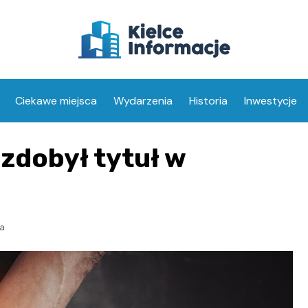
Ciekawe miejsca
Wydarzenia
Historia
Inwestycje
 zdobył tytuł w
a