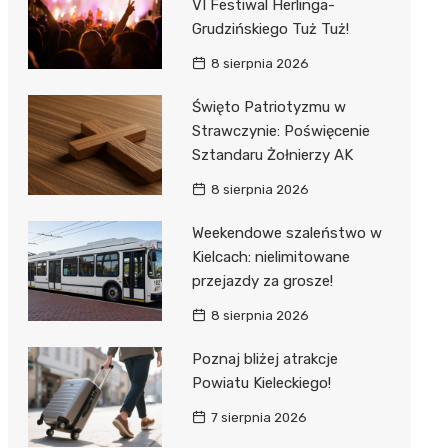
VI Festiwal Herlinga-
Grudzińskiego Tuż Tuż!
8 sierpnia 2026
Święto Patriotyzmu w
Strawczynie: Poświęcenie
Sztandaru Żołnierzy AK
8 sierpnia 2026
Weekendowe szaleństwo w
Kielcach: nielimitowane
przejazdy za grosze!
8 sierpnia 2026
Poznaj bliżej atrakcje
Powiatu Kieleckiego!
7 sierpnia 2026