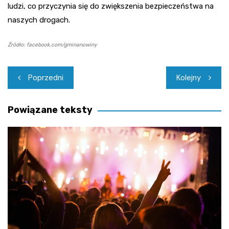
ludzi, co przyczynia się do zwiększenia bezpieczeństwa na
naszych drogach.
Źródło: facebook.com/gminanowiny
Nawigacja
Poprzedni
Kolejny
wpisu
Powiązane teksty