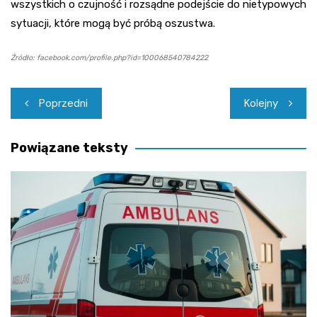
wszystkich o czujność i rozsądne podejście do nietypowych
sytuacji, które mogą być próbą oszustwa.
Źródło: facebook.com/profile.php?id=100068540784222
Nawigacja
Poprzedni
Kolejny
wpisu
Powiązane teksty