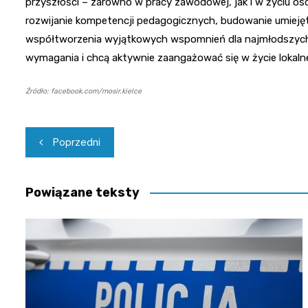
przyszłości – zarówno w pracy zawodowej, jak i w życiu os
rozwijanie kompetencji pedagogicznych, budowanie umiejęt
współtworzenia wyjątkowych wspomnień dla najmłodszych k
wymagania i chcą aktywnie zaangażować się w życie lokalnej
Źródło: facebook.com/mosir.kielce
Nawigacja
Poprzedni
wpisu
Powiązane teksty