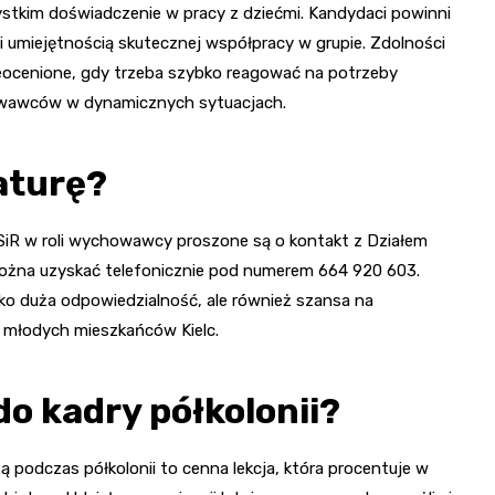
zystkim doświadczenie w pracy z dziećmi. Kandydaci powinni
i umiejętnością skutecznej współpracy w grupie. Zdolności
eocenione, gdy trzeba szybko reagować na potrzeby
owawców w dynamicznych sytuacjach.
aturę?
SiR w roli wychowawcy proszone są o kontakt z Działem
ożna uzyskać telefonicznie pod numerem 664 920 603.
ko duża odpowiedzialność, ale również szansa na
 młodych mieszkańców Kielc.
o kadry półkolonii?
 podczas półkolonii to cenna lekcja, która procentuje w