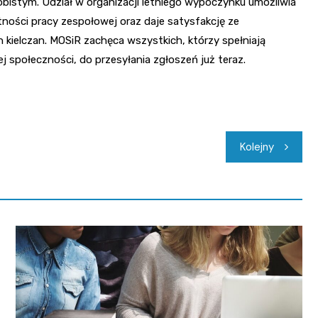
obistym. Udział w organizacji letniego wypoczynku umożliwia
ności pracy zespołowej oraz daje satysfakcję ze
ielczan. MOSiR zachęca wszystkich, którzy spełniają
 społeczności, do przesyłania zgłoszeń już teraz.
Kolejny