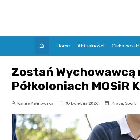
Skip
to
content
Home
Aktualności
Ciekawostki
Zostań Wychowawcą n
Półkoloniach MOSiR K
,
Kamila Kalinowska
18 kwietnia 2026
Praca
Sport