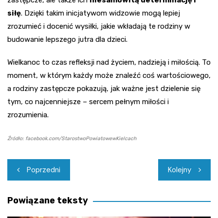
zastępcze, ale także ich
niesamowitą determinację i
siłę
. Dzięki takim inicjatywom widzowie mogą lepiej
zrozumieć i docenić wysiłki, jakie wkładają te rodziny w
budowanie lepszego jutra dla dzieci.
Wielkanoc to czas refleksji nad życiem, nadzieją i miłością. To
moment, w którym każdy może znaleźć coś wartościowego,
a rodziny zastępcze pokazują, jak ważne jest dzielenie się
tym, co najcenniejsze – sercem pełnym miłości i
zrozumienia.
Źródło: facebook.com/StarostwoPowiatowewKielcach
Nawigacja
Poprzedni
Kolejny
wpisu
Powiązane teksty