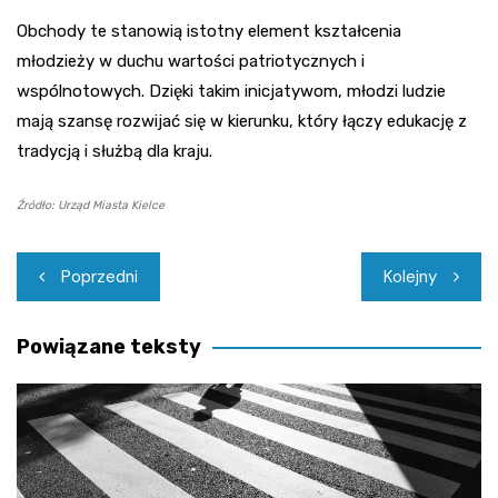
Obchody te stanowią istotny element kształcenia
młodzieży w duchu wartości patriotycznych i
wspólnotowych. Dzięki takim inicjatywom, młodzi ludzie
mają szansę rozwijać się w kierunku, który łączy edukację z
tradycją i służbą dla kraju.
Źródło: Urząd Miasta Kielce
Nawigacja
Poprzedni
Kolejny
wpisu
Powiązane teksty