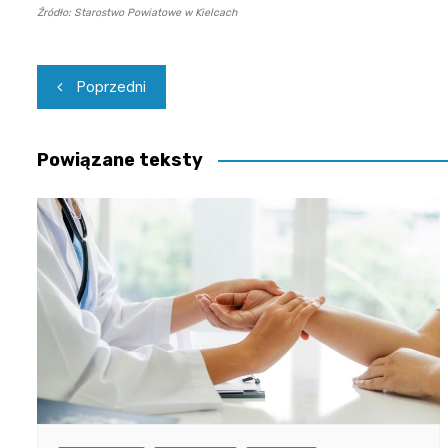
Źródło: Starostwo Powiatowe w Kielcach
Nawigacja
Poprzedni
wpisu
Powiązane teksty