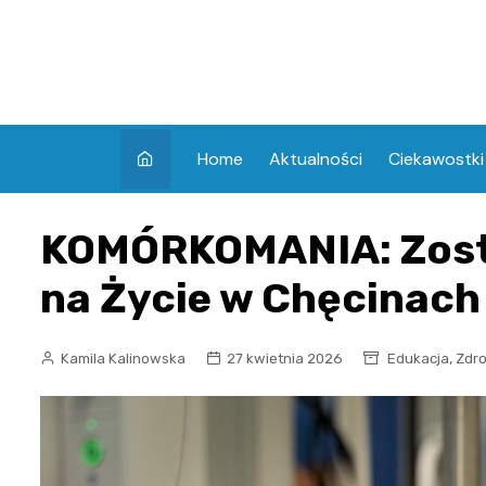
Skip
to
content
Home
Aktualności
Ciekawostki
KOMÓRKOMANIA: Zosta
na Życie w Chęcinach
,
Kamila Kalinowska
27 kwietnia 2026
Edukacja
Zdr