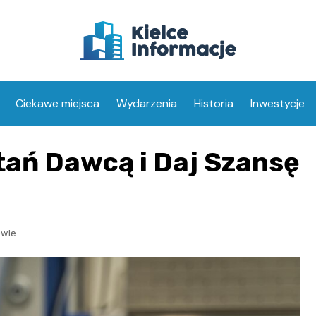
Ciekawe miejsca
Wydarzenia
Historia
Inwestycje
ń Dawcą i Daj Szansę
owie