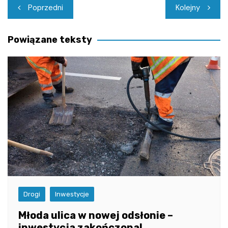
Nawigacja
Poprzedni
Kolejny
wpisu
Powiązane teksty
Drogi
Inwestycje
Młoda ulica w nowej odsłonie –
inwestycja zakończona!