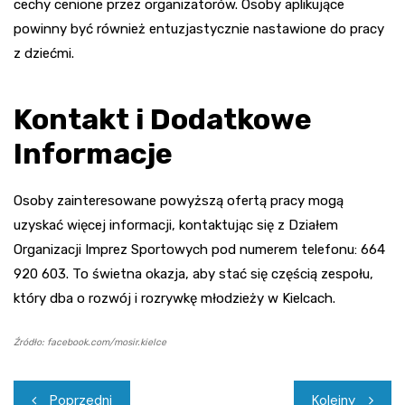
cechy cenione przez organizatorów. Osoby aplikujące
powinny być również entuzjastycznie nastawione do pracy
z dziećmi.
Kontakt i Dodatkowe
Informacje
Osoby zainteresowane powyższą ofertą pracy mogą
uzyskać więcej informacji, kontaktując się z Działem
Organizacji Imprez Sportowych pod numerem telefonu: 664
920 603. To świetna okazja, aby stać się częścią zespołu,
który dba o rozwój i rozrywkę młodzieży w Kielcach.
Źródło: facebook.com/mosir.kielce
Nawigacja
Poprzedni
Kolejny