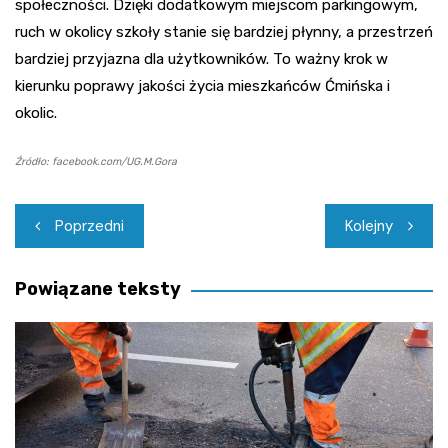
społeczności. Dzięki dodatkowym miejscom parkingowym,
ruch w okolicy szkoły stanie się bardziej płynny, a przestrzeń
bardziej przyjazna dla użytkowników. To ważny krok w
kierunku poprawy jakości życia mieszkańców Ćmińska i
okolic.
Źródło: facebook.com/UG.M.Gora
Nawigacja
Poprzedni
Kolejny
wpisu
Powiązane teksty