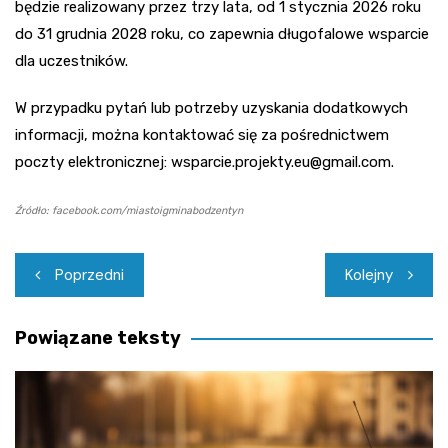
będzie realizowany przez trzy lata, od 1 stycznia 2026 roku
do 31 grudnia 2028 roku, co zapewnia długofalowe wsparcie
dla uczestników.
W przypadku pytań lub potrzeby uzyskania dodatkowych
informacji, można kontaktować się za pośrednictwem
poczty elektronicznej:
wsparcie.projekty.eu@gmail.com
.
Źródło: facebook.com/miastoigminabodzentyn
Nawigacja
Poprzedni
Kolejny
wpisu
Powiązane teksty