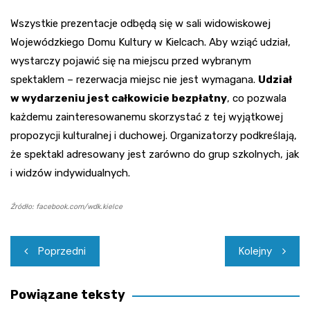
Wszystkie prezentacje odbędą się w sali widowiskowej
Wojewódzkiego Domu Kultury w Kielcach. Aby wziąć udział,
wystarczy pojawić się na miejscu przed wybranym
spektaklem – rezerwacja miejsc nie jest wymagana.
Udział
w wydarzeniu jest całkowicie bezpłatny
, co pozwala
każdemu zainteresowanemu skorzystać z tej wyjątkowej
propozycji kulturalnej i duchowej. Organizatorzy podkreślają,
że spektakl adresowany jest zarówno do grup szkolnych, jak
i widzów indywidualnych.
Źródło: facebook.com/wdk.kielce
Nawigacja
Poprzedni
Kolejny
wpisu
Powiązane teksty