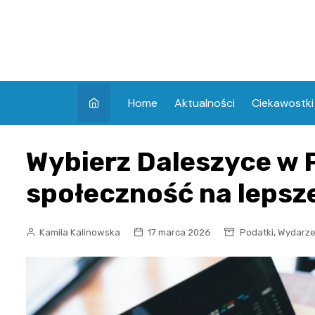
Skip
to
content
Home
Aktualności
Ciekawostki
Wybierz Daleszyce w P
społeczność na lepsz
,
Kamila Kalinowska
17 marca 2026
Podatki
Wydarze