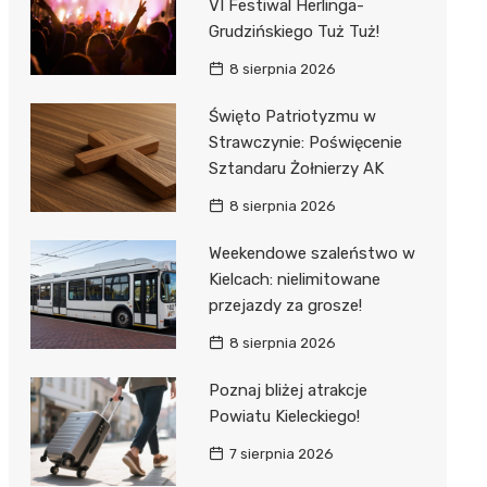
VI Festiwal Herlinga-
Grudzińskiego Tuż Tuż!
8 sierpnia 2026
Święto Patriotyzmu w
Strawczynie: Poświęcenie
Sztandaru Żołnierzy AK
8 sierpnia 2026
Weekendowe szaleństwo w
Kielcach: nielimitowane
przejazdy za grosze!
8 sierpnia 2026
Poznaj bliżej atrakcje
Powiatu Kieleckiego!
7 sierpnia 2026