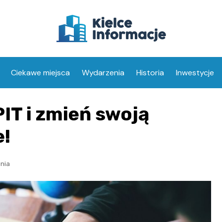
Ciekawe miejsca
Wydarzenia
Historia
Inwestycje
IT i zmień swoją
e!
nia