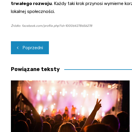
trwałego rozwoju
. Każdy taki krok przynosi wymierne kor
lokalnej społeczności.
Źródło: facebook.com/profile.php?id=100064278656278
Nawigacja
Poprzedni
wpisu
Powiązane teksty