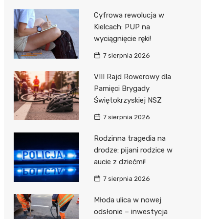
Cyfrowa rewolucja w
Kielcach: PUP na
wyciągnięcie ręki!
7 sierpnia 2026
VIII Rajd Rowerowy dla
Pamięci Brygady
Świętokrzyskiej NSZ
7 sierpnia 2026
Rodzinna tragedia na
drodze: pijani rodzice w
aucie z dziećmi!
7 sierpnia 2026
Młoda ulica w nowej
odsłonie – inwestycja