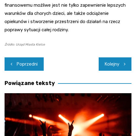
finansowemu możliwe jest nie tylko zapewnienie lepszych
warunków dla chorych dzieci, ale także odciążenie
opiekunów i stworzenie przestrzeni do działań na rzecz
poprawy sytuacji całej rodziny.
Źródło: Urząd Miasta Kielce
Nawigacja
Poprzedni
Kolejny
wpisu
Powiązane teksty