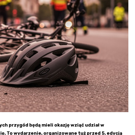
ch przygód będą mieli okazję wziąć udział w
ię. To wydarzenie, organizowane tuż przed 5. edycją