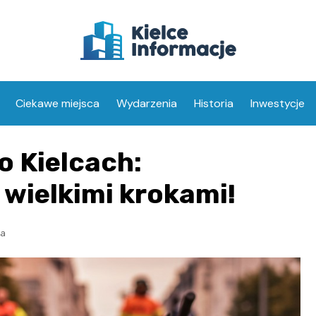
Ciekawe miejsca
Wydarzenia
Historia
Inwestycje
 Kielcach:
 wielkimi krokami!
ia