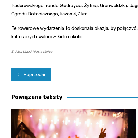
Paderewskiego, rondo Giedroycia, Żytnią, Grunwaldzką, Jag
Ogrodu Botanicznego, licząc 4,7 km.
Te rowerowe wydarzenia to doskonała okazja, by połączyć
kulturalnych walorów Kielc i okolic.
Źródło: Urząd Miasta Kielce
Nawigacja
Poprzedni
wpisu
Powiązane teksty