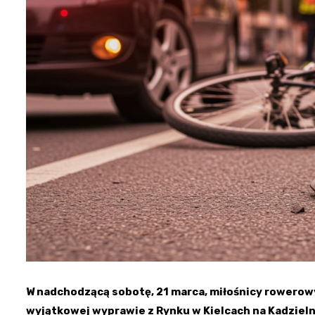
W nadchodzącą sobotę, 21 marca, miłośnicy rowerowy
wyjątkowej wyprawie z Rynku w Kielcach na Kadzieln