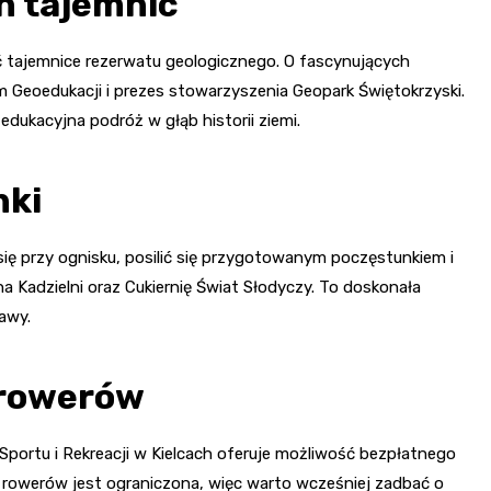
h tajemnic
ić tajemnice rezerwatu geologicznego. O fascynujących
m Geoedukacji i prezes stowarzyszenia Geopark Świętokrzyski.
edukacyjna podróż w głąb historii ziemi.
nki
się przy ognisku, posilić się przygotowanym poczęstunkiem i
a Kadzielni oraz Cukiernię Świat Słodyczy. To doskonała
awy.
 rowerów
 Sportu i Rekreacji w Kielcach oferuje możliwość bezpłatnego
a rowerów jest ograniczona, więc warto wcześniej zadbać o