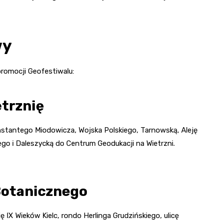
wy
promocji Geofestiwalu:
etrznię
onstantego Miodowicza, Wojska Polskiego, Tarnowską, Aleję
iego i Daleszycką do Centrum Geodukacji na Wietrzni.
Botanicznego
ję IX Wieków Kielc, rondo Herlinga Grudzińskiego, ulicę