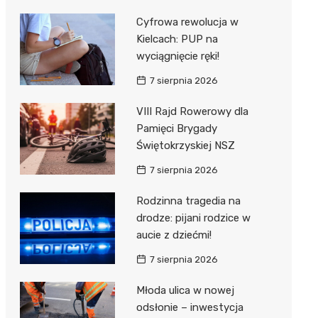
Cyfrowa rewolucja w
Kielcach: PUP na
wyciągnięcie ręki!
7 sierpnia 2026
VIII Rajd Rowerowy dla
Pamięci Brygady
Świętokrzyskiej NSZ
7 sierpnia 2026
Rodzinna tragedia na
drodze: pijani rodzice w
aucie z dziećmi!
7 sierpnia 2026
Młoda ulica w nowej
odsłonie – inwestycja