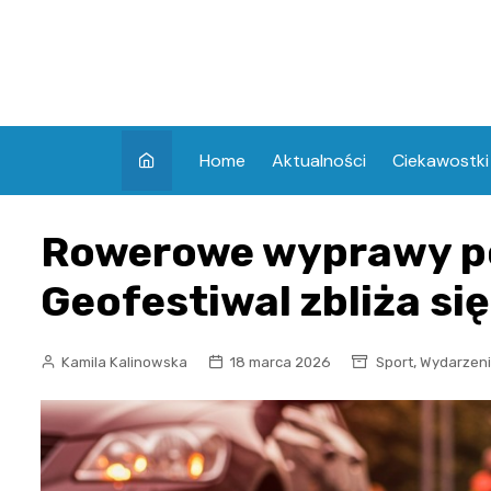
Skip
to
content
Home
Aktualności
Ciekawostki
Rowerowe wyprawy po
Geofestiwal zbliża się
,
Kamila Kalinowska
18 marca 2026
Sport
Wydarzen