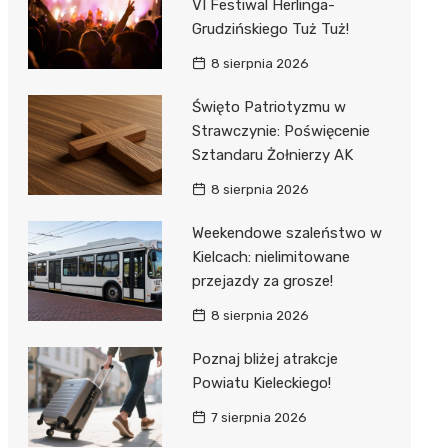
VI Festiwal Herlinga-
Grudzińskiego Tuż Tuż!
8 sierpnia 2026
Święto Patriotyzmu w
Strawczynie: Poświęcenie
Sztandaru Żołnierzy AK
8 sierpnia 2026
Weekendowe szaleństwo w
Kielcach: nielimitowane
przejazdy za grosze!
8 sierpnia 2026
Poznaj bliżej atrakcje
Powiatu Kieleckiego!
7 sierpnia 2026