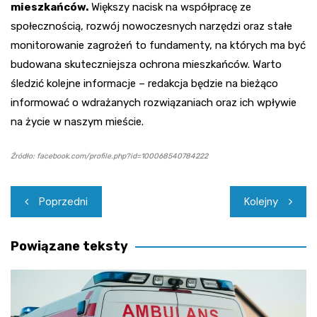
mieszkańców.
Większy nacisk na współpracę ze
społecznością, rozwój nowoczesnych narzędzi oraz stałe
monitorowanie zagrożeń to fundamenty, na których ma być
budowana skuteczniejsza ochrona mieszkańców. Warto
śledzić kolejne informacje – redakcja będzie na bieżąco
informować o wdrażanych rozwiązaniach oraz ich wpływie
na życie w naszym mieście.
Źródło: facebook.com/profile.php?id=100068540784222
Nawigacja
Poprzedni
Kolejny
wpisu
Powiązane teksty