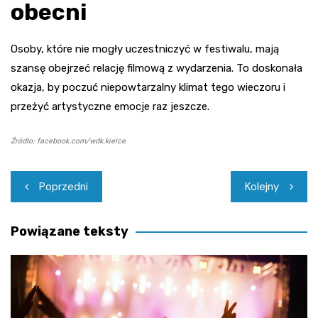
obecni
Osoby, które nie mogły uczestniczyć w festiwalu, mają
szansę obejrzeć relację filmową z wydarzenia. To doskonała
okazja, by poczuć niepowtarzalny klimat tego wieczoru i
przeżyć artystyczne emocje raz jeszcze.
Źródło: facebook.com/wdk.kielce
Nawigacja
Poprzedni
Kolejny
wpisu
Powiązane teksty