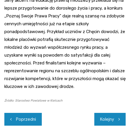
Silny akcent na edukację prawną młodzieży przekłada się na
lepsze przygotowanie do dorosłego życia i pracy, a konkurs
„Poznaj Swoje Prawa Pracy” daje realną szansę na zdobycie
cennych umiejętności już na etapie szkoły
ponadpodstawowej. Przykład uczniów z Chęcin dowodzi, że
lokalne placówki potrafią skutecznie przygotowywać
młodzież do wyzwań współczesnego rynku pracy, a
uzyskane wyniki są powodem do satysfakcji dla całej
społeczności. Przed finalistami kolejne wyzwania –
reprezentowanie regionu na szczeblu ogólnopolskim i dalsze
rozwijanie kompetencji, które w przyszłości mogą okazać się
kluczowe w ich zawodowej drodze.
Źródło: Starostwo Powiatowe w Kielcach
Nawigacja
Poprzedni
Kolejny
wpisu