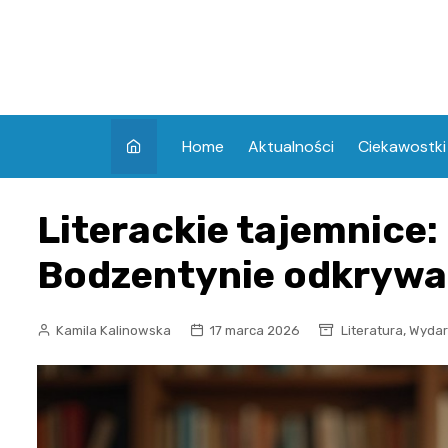
Skip
to
content
Home
Aktualności
Ciekawostki
Literackie tajemnice: 
Bodzentynie odkrywa
,
Kamila Kalinowska
17 marca 2026
Literatura
Wydar