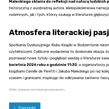
Małeckiego skłania do refleksji nad naturą ludzkich 
historyczną z wyobraźnią autora. Wielopokoleniowa narrac
rodzinnych, jak i tych, którzy szukają w literaturze głębszy
Atmosfera literackiej pasj
Spotkania Dyskusyjnego Klubu Książki w Bodzentynie niezm
czytelniczymi. Cykliczne wydarzenia to doskonała okazja, 
poznawać nowe tytuły i pogłębiać wiedzę o literaturze świ
kwietnia 2026 roku o godzinie 11:30
, a organizatorzy j
książkami Camille de Peretti i Jakuba Małeckiego po raz kole
czasem i granicami, inspirując do odkrywania zarówno fascyn
Źródło: facebook.com/miastoigminabodzentyn
Nawigacja
Poprzedni