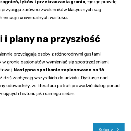
pragnień, lęków i przekraczania granic
, łącząc prawdę
ja przyciąga zarówno zwolenników klasycznych sag
ch emocji i uniwersalnych wartości.
i i plany na przyszłość
iennie przyciągają osoby z różnorodnymi gustami
by w gronie pasjonatów wymieniać się spostrzeżeniami,
atowej.
Następne spotkanie zaplanowano na 16
uż dziś zachęcają wszystkich do udziału. Dyskusje nad
jny udowodniły, że literatura potrafi prowadzić dialog ponad
ujących historii, jak i samego siebie.
Kolejny