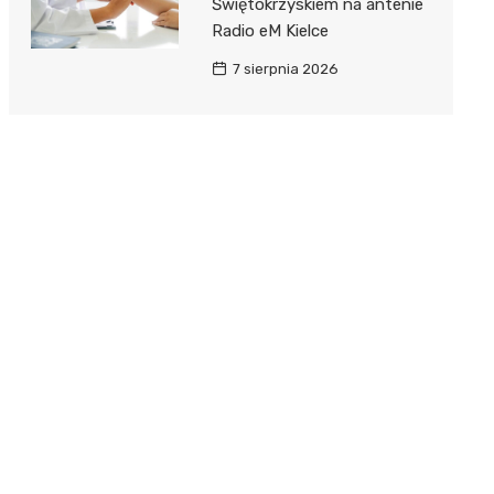
Świętokrzyskiem na antenie
Radio eM Kielce
7 sierpnia 2026