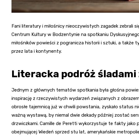
Fani literatury i miłośnicy nieoczywistych zagadek zebrali s
Centrum Kultury w Bodzentynie na spotkaniu Dyskusyjnego K
miłośników powieści z pogranicza historii i sztuki, a także
przez lata i kontynenty.
Literacka podróż śladami 
Jednym z głównych tematów spotkania była głośna powieść 
inspirację z rzeczywistych wydarzeń związanych z obrazem 
obrosłe tajemnicą już w chwili powstania, zyskało status n
ważną wystawą, by niemal dwie dekady później zostać sens
drzwiczkami. Camille de Peretti wykorzystuje te fakty jako
obejmującej Wiedeń sprzed stu lat, amerykańskie metropoli