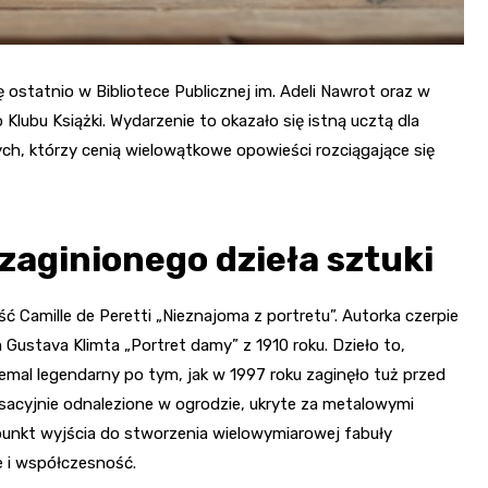
ię ostatnio w Bibliotece Publicznej im. Adeli Nawrot oraz w
lubu Książki. Wydarzenie to okazało się istną ucztą dla
 tych, którzy cenią wielowątkowe opowieści rozciągające się
zaginionego dzieła sztuki
Camille de Peretti „Nieznajoma z portretu”. Autorka czerpie
Gustava Klimta „Portret damy” z 1910 roku. Dzieło to,
iemal legendarny po tym, jak w 1997 roku zaginęło tuż przed
acyjnie odnalezione w ogrodzie, ukryte za metalowymi
 punkt wyjścia do stworzenia wielowymiarowej fabuły
e i współczesność.