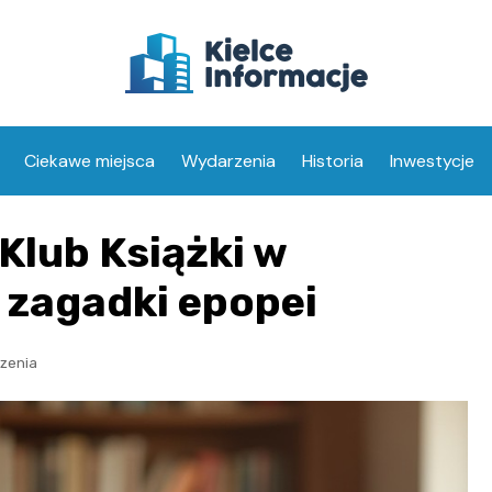
Ciekawe miejsca
Wydarzenia
Historia
Inwestycje
Klub Książki w
 zagadki epopei
zenia