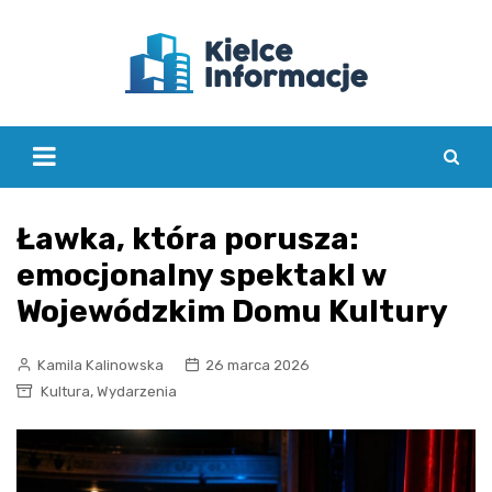
Skip
to
content
Ławka, która porusza:
emocjonalny spektakl w
Wojewódzkim Domu Kultury
Kamila Kalinowska
26 marca 2026
,
Kultura
Wydarzenia