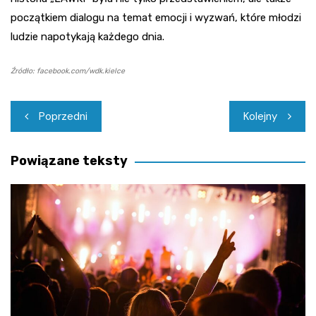
początkiem dialogu na temat emocji i wyzwań, które młodzi
ludzie napotykają każdego dnia.
Źródło: facebook.com/wdk.kielce
Nawigacja
Poprzedni
Kolejny
wpisu
Powiązane teksty