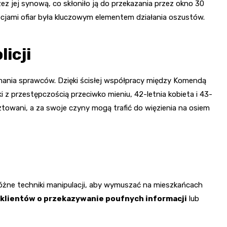
jej synową, co skłoniło ją do przekazania przez okno 30
mocjami ofiar była kluczowym elementem działania oszustów.
icji
ymania sprawców. Dzięki ścisłej współpracy między Komendą
i z przestępczością przeciwko mieniu, 42-letnia kobieta i 43-
ztowani, a za swoje czyny mogą trafić do więzienia na osiem
óżne techniki manipulacji, aby wymuszać na mieszkańcach
 klientów o przekazywanie poufnych informacji
lub