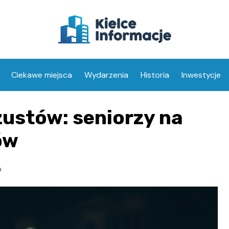
Ciekawe miejsca
Wydarzenia
Historia
Inwestycje
zustów: seniorzy na
ów
a