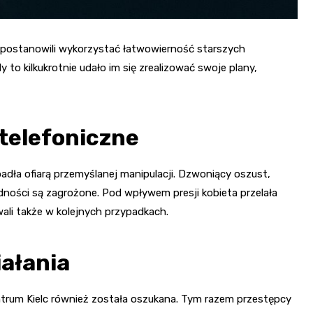
y postanowili wykorzystać łatwowierność starszych
y to kilkukrotnie udało im się zrealizować swoje plany,
telefoniczne
padła ofiarą przemyślanej manipulacji. Dzwoniący oszust,
ędności są zagrożone. Pod wpływem presji kobieta przelała
li także w kolejnych przypadkach.
iałania
ntrum Kielc również została oszukana. Tym razem przestępcy