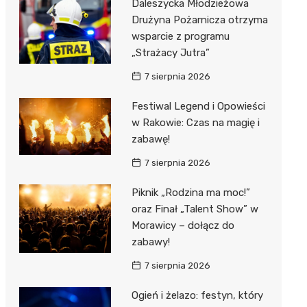
Daleszycka Młodzieżowa
Drużyna Pożarnicza otrzyma
wsparcie z programu
„Strażacy Jutra”
7 sierpnia 2026
Festiwal Legend i Opowieści
w Rakowie: Czas na magię i
zabawę!
7 sierpnia 2026
Piknik „Rodzina ma moc!”
oraz Finał „Talent Show” w
Morawicy – dołącz do
zabawy!
7 sierpnia 2026
Ogień i żelazo: festyn, który