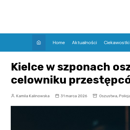
Skip
to
content
Home
Aktualności
Ciekawostki
Kielce w szponach os
celowniku przestępc
,
Kamila Kalinowska
31 marca 2026
Oszustwa
Policj