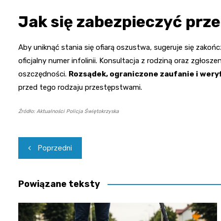
Jak się zabezpieczyć prz
Aby uniknąć stania się ofiarą oszustwa, sugeruje się zako
oficjalny numer infolinii. Konsultacja z rodziną oraz zgłos
oszczędności.
Rozsądek, ograniczone zaufanie i wery
przed tego rodzaju przestępstwami.
Źródło: Aktualności Policja Świętokrzyska
Nawigacja
Poprzedni
wpisu
Powiązane teksty