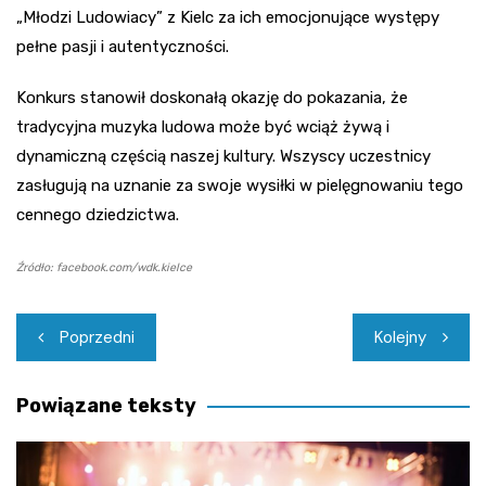
„Młodzi Ludowiacy” z Kielc za ich emocjonujące występy
pełne pasji i autentyczności.
Konkurs stanowił doskonałą okazję do pokazania, że
tradycyjna muzyka ludowa może być wciąż żywą i
dynamiczną częścią naszej kultury. Wszyscy uczestnicy
zasługują na uznanie za swoje wysiłki w pielęgnowaniu tego
cennego dziedzictwa.
Źródło: facebook.com/wdk.kielce
Nawigacja
Poprzedni
Kolejny
wpisu
Powiązane teksty