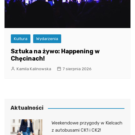
Kultura
Wydarzenia
Sztuka na żywo: Happening w
Chęcinach!
Kamila Kalinowska
7 sierpnia 2026
Aktualności
Weekendowe przygody w Kielcach
z autobusami CK1 i CK2!