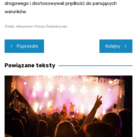
drogowego i dostosowywali prędkość do panujących
warunków.
Źródło: Aktualności Policja Świętokrzyska
Nawigacja
Poprzedni
Kolejny
wpisu
Powiązane teksty