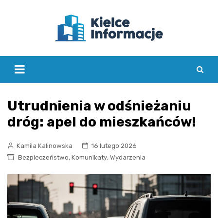
Skip
to
content
Utrudnienia w odśnieżaniu
dróg: apel do mieszkańców!
Kamila Kalinowska
16 lutego 2026
,
,
Bezpieczeństwo
Komunikaty
Wydarzenia