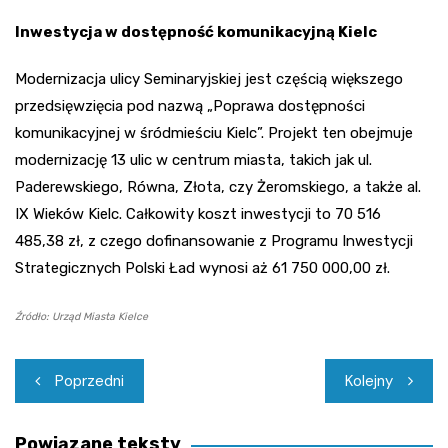
Inwestycja w dostępność komunikacyjną Kielc
Modernizacja ulicy Seminaryjskiej jest częścią większego
przedsięwzięcia pod nazwą „Poprawa dostępności
komunikacyjnej w śródmieściu Kielc”. Projekt ten obejmuje
modernizację 13 ulic w centrum miasta, takich jak ul.
Paderewskiego, Równa, Złota, czy Żeromskiego, a także al.
IX Wieków Kielc. Całkowity koszt inwestycji to 70 516
485,38 zł, z czego dofinansowanie z Programu Inwestycji
Strategicznych Polski Ład wynosi aż 61 750 000,00 zł.
Źródło: Urząd Miasta Kielce
Nawigacja
Poprzedni
Kolejny
wpisu
Powiązane teksty