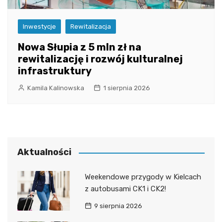
Inwestycje
Rewitalizacja
Nowa Słupia z 5 mln zł na
rewitalizację i rozwój kulturalnej
infrastruktury
Kamila Kalinowska
1 sierpnia 2026
Aktualności
Weekendowe przygody w Kielcach
z autobusami CK1 i CK2!
9 sierpnia 2026