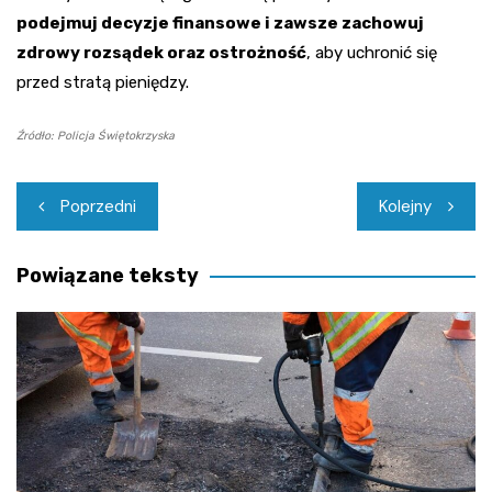
podejmuj decyzje finansowe i zawsze zachowuj
zdrowy rozsądek oraz ostrożność
, aby uchronić się
przed stratą pieniędzy.
Źródło: Policja Świętokrzyska
Nawigacja
Poprzedni
Kolejny
wpisu
Powiązane teksty