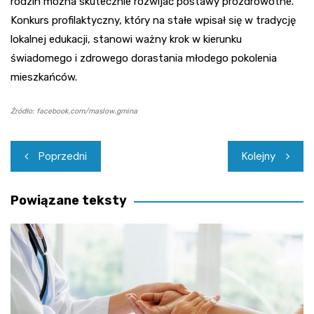
rodzin można skutecznie rozwijać postawy prozdrowotne.
Konkurs profilaktyczny, który na stałe wpisał się w tradycję
lokalnej edukacji, stanowi ważny krok w kierunku
świadomego i zdrowego dorastania młodego pokolenia
mieszkańców.
Źródło: facebook.com/maslow.gmina
Nawigacja
Poprzedni
Kolejny
wpisu
Powiązane teksty