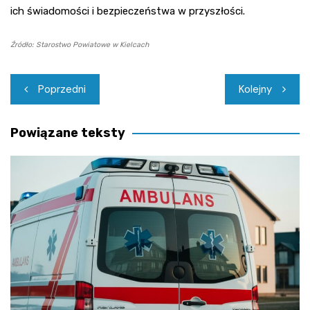
ich świadomości i bezpieczeństwa w przyszłości.
Źródło: Starostwo Powiatowe w Kielcach
Nawigacja
Poprzedni
Kolejny
wpisu
Powiązane teksty