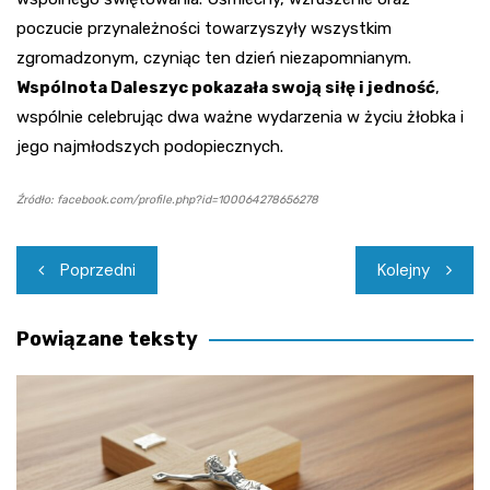
poczucie przynależności towarzyszyły wszystkim
zgromadzonym, czyniąc ten dzień niezapomnianym.
Wspólnota Daleszyc pokazała swoją siłę i jedność
,
wspólnie celebrując dwa ważne wydarzenia w życiu żłobka i
jego najmłodszych podopiecznych.
Źródło: facebook.com/profile.php?id=100064278656278
Nawigacja
Poprzedni
Kolejny
wpisu
Powiązane teksty