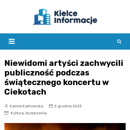
Skip
to
content
Niewidomi artyści zachwycili
publiczność podczas
świątecznego koncertu w
Ciekotach
Kamila Kalinowska
6 grudnia 2025
,
Kultura
Wydarzenia