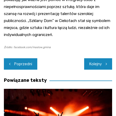
niepełnosprawnościami poprzez sztukę, która daje im
szansę na rozwój i prezentację talentów szerokiej
publiczności. „Szklany Dom” w Ciekotach stał się symbolem
miejsca, gdzie sztuka i kultura łączą ludzi, niezależnie od ich
indywidualnych ograniczeń.
Źródło: facebook.com/maslow.gmina
Nawigacja
Poprzedni
Kolejny
wpisu
Powiązane teksty