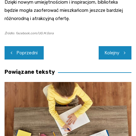
Dzięki nowym umiejętnościom i inspiracjom, biblioteka
będzie mogła zaoferować mieszkańcom jeszcze bardziej
różnorodną i atrakcyjną ofertę.
Źródło: facebook.com/UG.M.Gora
Nawigacja
Poprzedni
Kolejny
wpisu
Powiązane teksty