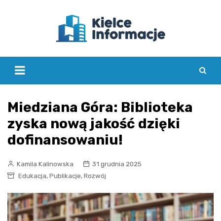
Skip
to
content
Miedziana Góra: Biblioteka
zyska nową jakość dzięki
dofinansowaniu!
Kamila Kalinowska
31 grudnia 2025
,
,
Edukacja
Publikacje
Rozwój