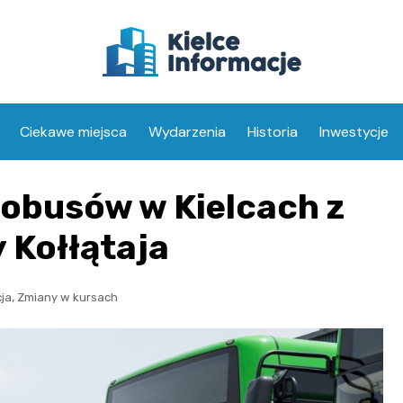
Ciekawe miejsca
Wydarzenia
Historia
Inwestycje
obusów w Kielcach z
 Kołłątaja
,
ja
Zmiany w kursach