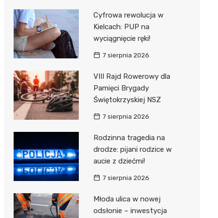
Cyfrowa rewolucja w
Kielcach: PUP na
wyciągnięcie ręki!
7 sierpnia 2026
VIII Rajd Rowerowy dla
Pamięci Brygady
Świętokrzyskiej NSZ
7 sierpnia 2026
Rodzinna tragedia na
drodze: pijani rodzice w
aucie z dziećmi!
7 sierpnia 2026
Młoda ulica w nowej
odsłonie – inwestycja