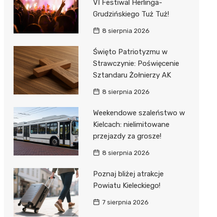
VI Festiwal Herlinga-
Grudzińskiego Tuż Tuż!
8 sierpnia 2026
Święto Patriotyzmu w
Strawczynie: Poświęcenie
Sztandaru Żołnierzy AK
8 sierpnia 2026
Weekendowe szaleństwo w
Kielcach: nielimitowane
przejazdy za grosze!
8 sierpnia 2026
Poznaj bliżej atrakcje
Powiatu Kieleckiego!
7 sierpnia 2026