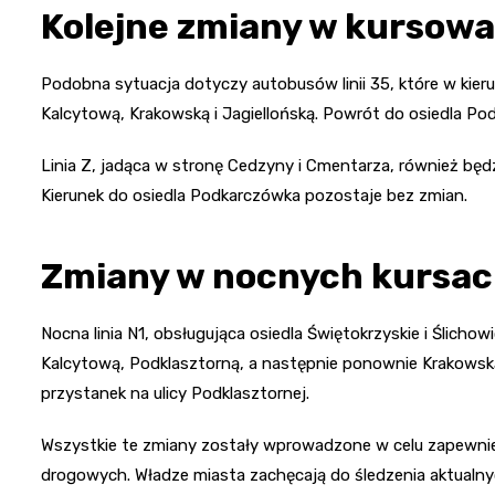
Kolejne zmiany w kursow
Podobna sytuacja dotyczy autobusów linii 35, które w kier
Kalcytową, Krakowską i Jagiellońską. Powrót do osiedla P
Linia Z, jadąca w stronę Cedzyny i Cmentarza, również będz
Kierunek do osiedla Podkarczówka pozostaje bez zmian.
Zmiany w nocnych kursa
Nocna linia N1, obsługująca osiedla Świętokrzyskie i Ślicho
Kalcytową, Podklasztorną, a następnie ponownie Krakowską i
przystanek na ulicy Podklasztornej.
Wszystkie te zmiany zostały wprowadzone w celu zapewnie
drogowych. Władze miasta zachęcają do śledzenia aktualnyc