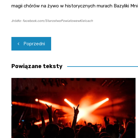
magii chórów na żywo w historycznych murach Bazyliki Mni
źródło: facebook.com/StarostwoPowiatowewKielcach
Nawigacja
Poprzedni
wpisu
Powiązane teksty