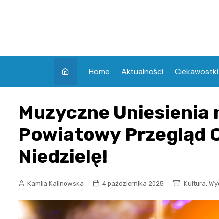
Skip
to
content
Home
Aktualności
Ciekawostki
Muzyczne Uniesienia 
Powiatowy Przegląd 
Niedzielę!
,
Kamila Kalinowska
4 października 2025
Kultura
Wy