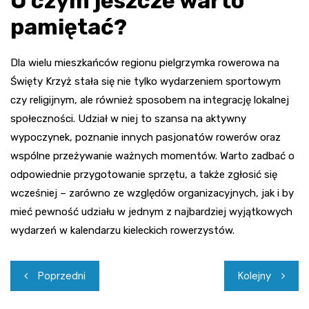
O czym jeszcze warto
pamiętać?
Dla wielu mieszkańców regionu pielgrzymka rowerowa na
Święty Krzyż stała się nie tylko wydarzeniem sportowym
czy religijnym, ale również sposobem na integrację lokalnej
społeczności. Udział w niej to szansa na aktywny
wypoczynek, poznanie innych pasjonatów rowerów oraz
wspólne przeżywanie ważnych momentów. Warto zadbać o
odpowiednie przygotowanie sprzętu, a także zgłosić się
wcześniej – zarówno ze względów organizacyjnych, jak i by
mieć pewność udziału w jednym z najbardziej wyjątkowych
wydarzeń w kalendarzu kieleckich rowerzystów.
Nawigacja
Poprzedni
Kolejny
wpisu